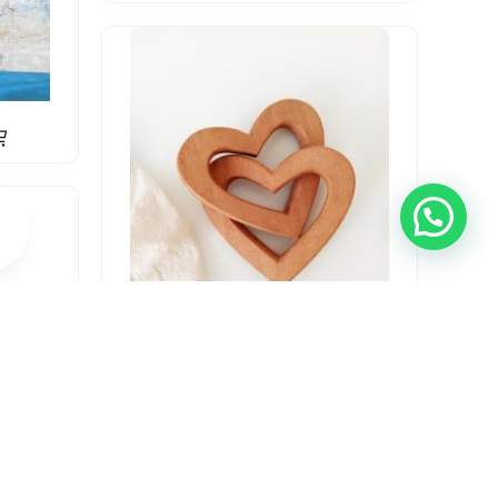
CORAZÓN ENTRELAZADOS
₲
135.000