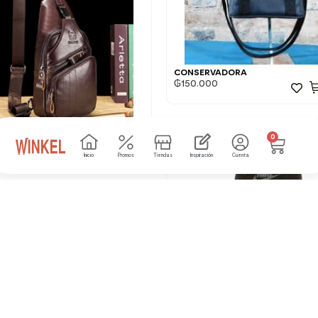
CONSERVADORA
₲
150.000
0
BULLCAPTAIN PERFECT
0
Inicio
Promos
Tiendas
Inspiración
Cuenta
NIKE BACKPACK BASSIC BLK MEN
5 disponibles