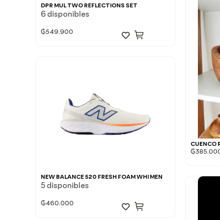
DPR MUL TWO REFLECTIONS SET
6 disponibles
₲
549.900
CUENCO 
₲
385.00
NEW BALANCE 520 FRESH FOAM WHI MEN
5 disponibles
₲
460.000