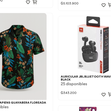
00
₲
5.103.900
AURICULAR JBL BLUETOOTH WAV
BLACK
25 disponibles
₲
343.200
APIENS GUAYABERA FLOREADA
ibles