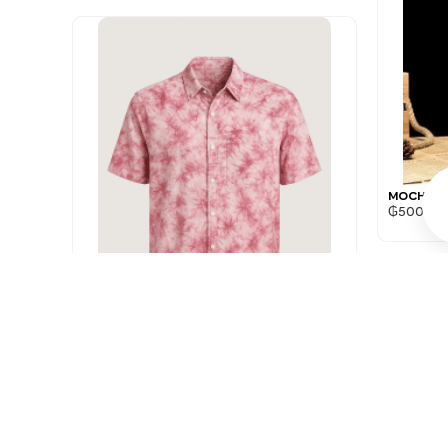
MOCHILA 
₲
500.00
CAMISA SAPIENS RELAXED ROSA
ÁBSTRACTA
₲
180.000