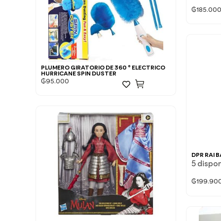
₲
185.00
PLUMERO GIRATORIO DE 360 ° ELECTRICO
HURRICANE SPIN DUSTER
₲
95.000
DPR RAI B
5 dispo
₲
199.90