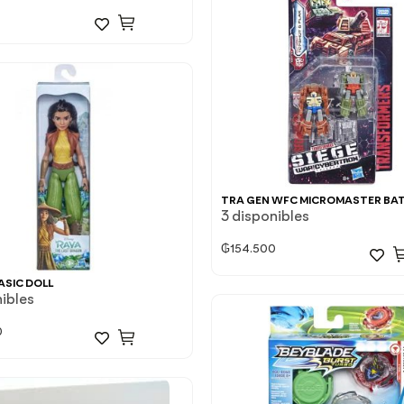
0
TRA GEN WFC MICROMASTER BA
3 disponibles
₲
154.500
ASIC DOLL
nibles
0