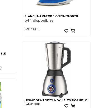
PLANCHA A VAPOR BIONICA ES-5078
544 disponibles
₲
103.600
TTLE
LICUADORA TOKYO INOX 1.5 LTS PICA HIELO
₲
432.000