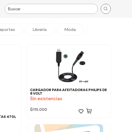
eportes
Librería
Moda
Viajes
Reg
CARGADOR PARA AFEITADORAS PHILIPS DE
8 VOLT
Sin existencias
₲
115.000
TAS 470L