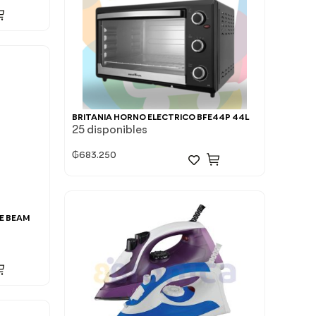
BRITANIA HORNO ELECTRICO BFE44P 44L
25 disponibles
₲
683.250
E BEAM