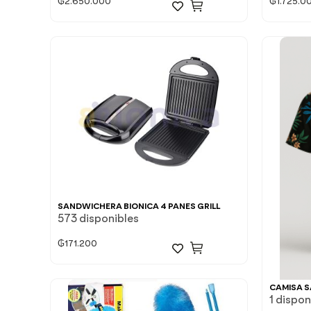
₲
2.650.000
₲
1.725.0
SANDWICHERA BIONICA 4 PANES GRILL
573 disponibles
₲
171.200
CAMISA S
1 dispon