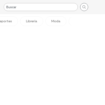
eportes
Librería
Moda
Viajes
Reg