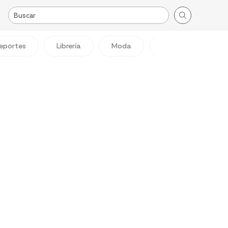
eportes
Librería
Moda
Viajes
Reg