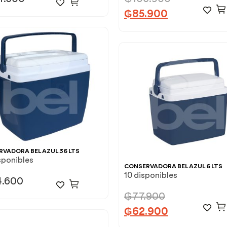
₲
85.900
VADORA BEL AZUL 36 LTS
sponibles
CONSERVADORA BEL AZUL 6 LTS
10 disponibles
4.600
₲
77.900
₲
62.900