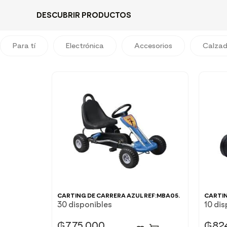
DESCUBRIR PRODUCTOS
Para tí
Electrónica
Accesorios
Calza
CARTING DE CARRERA AZUL REF:MBA05.
CARTIN
30 disponibles
10 dis
₲
775.000
₲
82