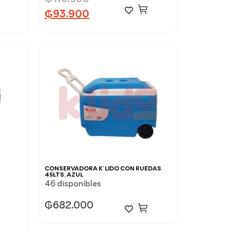
₲
93.900
CONSERVADORA K´LIDO CON RUEDAS
45LTS. AZUL
46 disponibles
₲
682.000