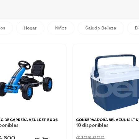
dos
Hogar
Niños
Salud y Belleza
D
G DE CARRERA AZUL REF. B006
CONSERVADORA BEL AZUL 12 LTS
ponibles
10 disponibles
4.600
₲
106.900