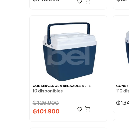
CONSERVADORA BEL AZUL 28 LTS
CONSER
10 disponibles
110 di
₲
126.900
₲
13
₲
101.900