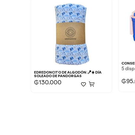
CONSER
5 dis
EDREDONCITO DE ALGODÓN: 🪁☀️ DÍA
SOLEADO DE PANDORGAS
₲
95
₲
130.000