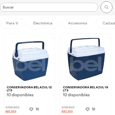
Para tí
Electrónica
Accesorios
Calza
CONSERVADORA BEL AZUL 12
CONSERVADORA BEL AZUL 19
LTS
LTS
10 disponibles
10 disponibles
₲
106.900
₲
116.900
₲
85.900
₲
93.900