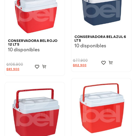
CONSERVADORA BEL AZUL 6
LTS
CONSERVADORA BEL ROJO
12 LTS
10 disponibles
10 disponibles
₲
77.900
₲
106.900
₲
62.900
₲
85.900