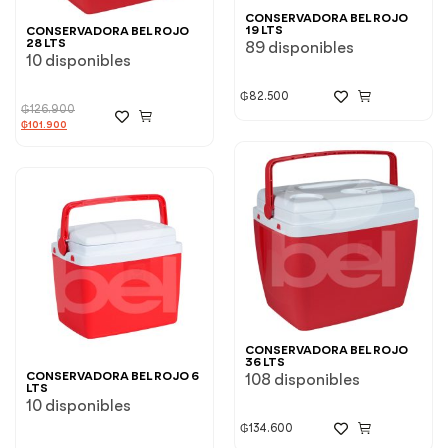
CONSERVADORA BEL ROJO
19 LTS
CONSERVADORA BEL ROJO
28 LTS
89 disponibles
10 disponibles
₲
82.500
₲
126.900
₲
101.900
CONSERVADORA BEL ROJO
36 LTS
CONSERVADORA BEL ROJO 6
108 disponibles
LTS
10 disponibles
₲
134.600