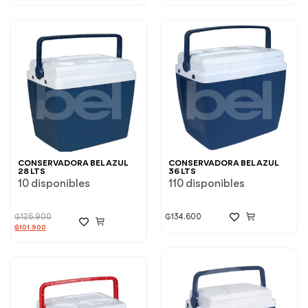
CONSERVADORA BEL AZUL
CONSERVADORA BEL AZUL
28 LTS
36 LTS
10 disponibles
110 disponibles
₲
126.900
₲
134.600
₲
101.900