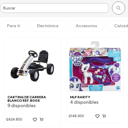
Para tí
Electrónica
Accesorios
Calza
CARTING DE CARRERA
MLP RARITY
BLANCO REF. B006
4 disponibles
9 disponibles
₲
148.500
₲
824.600