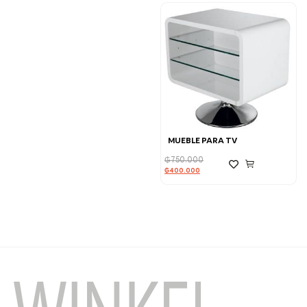
MUEBLE PARA TV
₲
750.000
₲
400.000