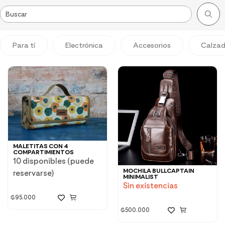
Para tí
Electrónica
Accesorios
Calza
MALETITAS CON 4
COMPARTIMIENTOS
10 disponibles (puede
MOCHILA BULLCAPTAIN
reservarse)
MINIMALIST
Sin existencias
₲
95.000
₲
500.000