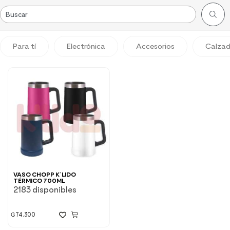
Para tí
Electrónica
Accesorios
Calza
VASO CHOPP K´LIDO
TÉRMICO 700ML
2183 disponibles
₲
74.300