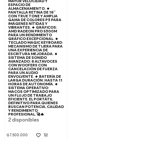
MAYOR VELOCIDAD Y
ESPACIO DE
ALMACENAMIENTO. 🔹
PANTALLA RETINA DE 16”
CON TRUE TONE Y AMPLIA
GAMA DE COLORES P3 PARA
IMÁGENES NÍTIDAS Y
VIBRANTES. 🔹 GRÁFICOS:
AMD RADEON PRO 5300M
PARA UN RENDIMIENTO
GRÁFICO EXCEPCIONAL. 🔹
TECLADO MAGIC KEYBOARD:
MECANISMO DE TIJERA PARA
UNA EXPERIENCIA DE
ESCRITURA MEJORADA. 🔹
SISTEMA DE SONIDO
AVANZADO: 6 ALTAVOCES
CON WOOFERS CON
CANCELACIÓN DE FUERZA
PARA UN AUDIO
ENVOLVENTE. 🔹 BATERÍA DE
LARGA DURACIÓN: HASTA 11
HORAS DE AUTONOMÍA. 🔹
SISTEMA OPERATIVO:
MACOS OPTIMIZADO PARA
UN FLUJO DE TRABAJO
EFICIENTE. EL PORTÁTIL
DEFINITIVO PARA QUIENES
BUSCAN POTENCIA, CALIDAD
Y RENDIMIENTO
PROFESIONAL. 🚀🔥
2 disponibles
₲
7.500.000