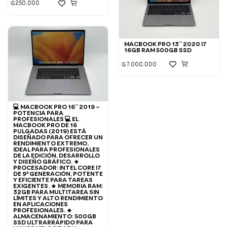
₲
250.000
MACBOOK PRO 13” 2020 I7
16GB RAM 500GB SSD
₲
7.000.000
💻 MACBOOK PRO 16” 2019 –
POTENCIA PARA
PROFESIONALES 💻 EL
MACBOOK PRO DE 16
PULGADAS (2019) ESTÁ
DISEÑADO PARA OFRECER UN
RENDIMIENTO EXTREMO,
IDEAL PARA PROFESIONALES
DE LA EDICIÓN, DESARROLLO
Y DISEÑO GRÁFICO. 🔹
PROCESADOR: INTEL CORE I7
DE 9ª GENERACIÓN, POTENTE
Y EFICIENTE PARA TAREAS
EXIGENTES. 🔹 MEMORIA RAM:
32GB PARA MULTITAREA SIN
LÍMITES Y ALTO RENDIMIENTO
EN APLICACIONES
PROFESIONALES. 🔹
ALMACENAMIENTO: 500GB
SSD ULTRARRÁPIDO PARA