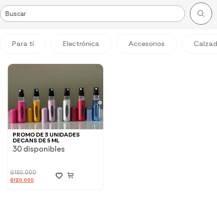
Para tí
Electrónica
Accesorios
Calza
PROMO DE 3 UNIDADES
DECANS DE 5 ML
30 disponibles
₲
150.000
₲
120.000