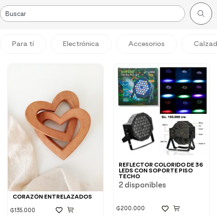
Para tí
Electrónica
Accesorios
Calza
REFLECTOR COLORIDO DE 36
LEDS CON SOPORTE PISO
TECHO
2 disponibles
CORAZÓN ENTRELAZADOS
₲
200.000
₲
135.000