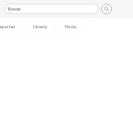
eportes
Librería
Moda
Viajes
Reg