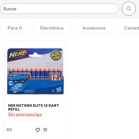
Para tí
Electrónica
Accesorios
Calza
NER NSTRIKE ELITE 12 DART
REFILL
Sin existencias
₲
0