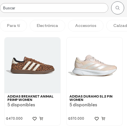
Para tí
Electrónica
Accesorios
Calza
ADIDAS BREAKNET ANIMAL
ADIDAS DURAMO SL 2 PIN
PRIMP WOMEN
WOMEN
5 disponibles
5 disponibles
₲
470.000
₲
570.000