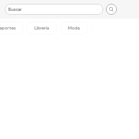
eportes
Librería
Moda
Viajes
Reg