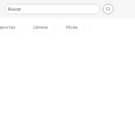
eportes
Librería
Moda
Viajes
Reg