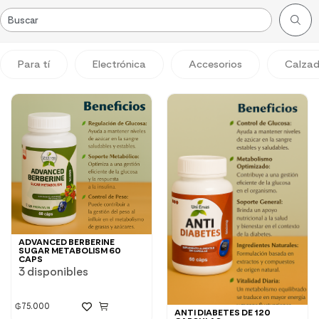
Para tí
Electrónica
Accesorios
Calza
ADVANCED BERBERINE
SUGAR METABOLISM 60
CAPS
3 disponibles
₲
75.000
ANTI DIABETES DE 120