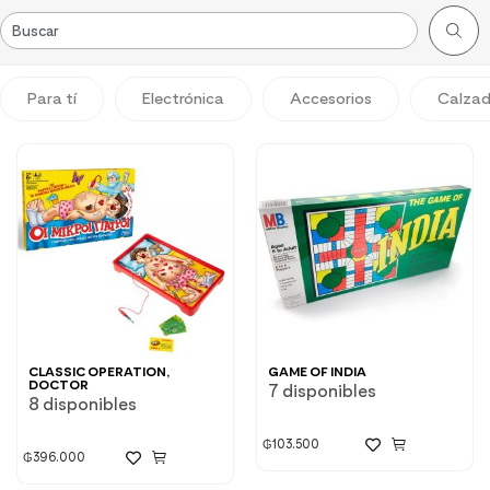
Para tí
Electrónica
Accesorios
Calza
CLASSIC OPERATION,
GAME OF INDIA
DOCTOR
7 disponibles
8 disponibles
₲
103.500
₲
396.000