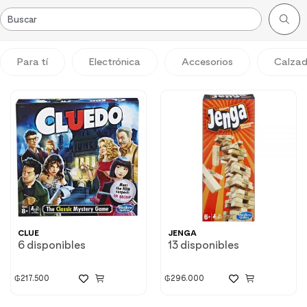
Para tí
Electrónica
Accesorios
Calza
CLUE
JENGA
6 disponibles
13 disponibles
₲
217.500
₲
296.000