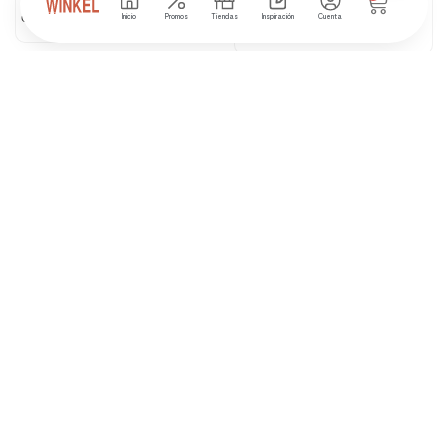
Inicio
Promos
Tiendas
Inspiración
Cuenta
₲
129.900
₲
175.500
AVN TITAN HERO DLX HULK
AVN TITAN HERO GROOT
9 disponibles
Sin existencias
₲
296.000
₲
0