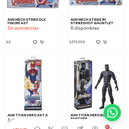
AVN MECH STRIKE DLX
AVN MECH STRIKE IM
FIGURE AST
STRIKESHOT GAUNTLET
Sin existencias
6 disponibles
₲
0
₲
375.000
AVN TITAN HERO AST A
AVN TITAN HERO BLACK
PANTHER
3 disponibles
8 disponibles
0