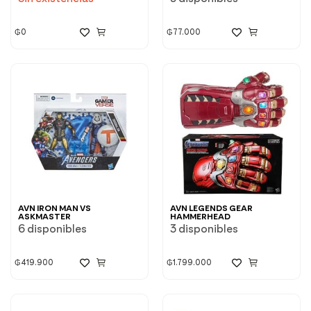
₲
0
₲
77.000
AVN IRON MAN VS
AVN LEGENDS GEAR
ASKMASTER
HAMMERHEAD
6 disponibles
3 disponibles
₲
419.900
₲
1.799.000