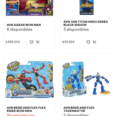
AVN 12IN TITAN HERO SERIES
AVN AGEAR IRON MAN
BLACK WIDOW
6 disponibles
3 disponibles
₲
396.000
₲
115.500
AVN BEND AND FLEX FLEX
AVN BEND AND FLEX
RIDER IRON MAN
TASKMASTER
Sin existencias
5 disponibles