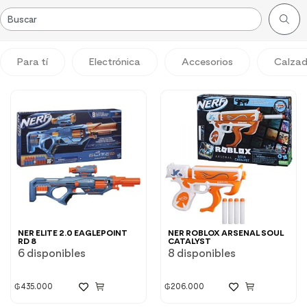
Para tí
Electrónica
Accesorios
Calza
NER ELITE 2.0 EAGLEPOINT
NER ROBLOX ARSENAL SOUL
RD 8
CATALYST
6 disponibles
8 disponibles
₲
435.000
₲
206.000