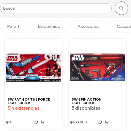
Para tí
Electrónica
Accesorios
Calza
SW PATH OF THE FORCE
SW SPIN ACTION
LIGHTSABER
LIGHTSABER
Sin existencias
3 disponibles
₲
0
₲
630.000