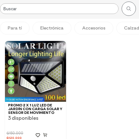
Para tí
Electrónica
Accesorios
Calza
PROMO 2 X 1 LUZ LED DE
JARDÍN CON CARGA SOLAR Y
SENSOR DE MOVIMIENTO
3 disponibles
₲
150.000
₲
120.000