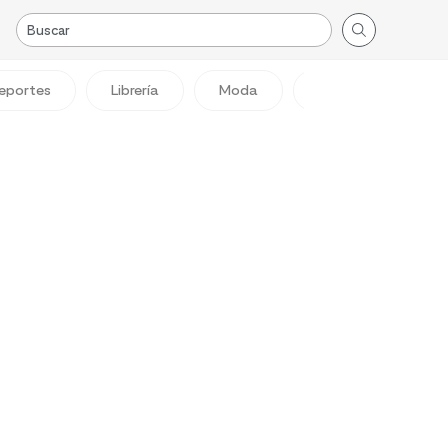
eportes
Librería
Moda
Viajes
Reg