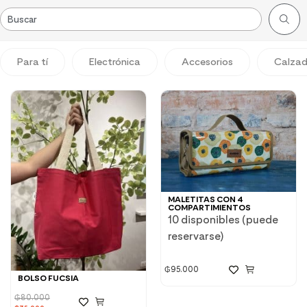
Para tí
Electrónica
Accesorios
Calza
MALETITAS CON 4
COMPARTIMIENTOS
10 disponibles (puede
reservarse)
₲
95.000
BOLSO FUCSIA
₲
80.000