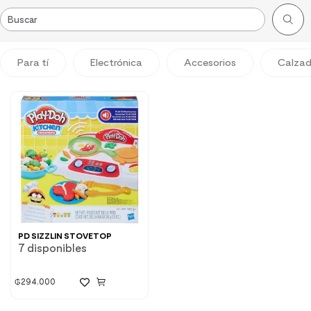
Para tí
Electrónica
Accesorios
Calza
PD SIZZLIN STOVETOP
7 disponibles
₲
294.000