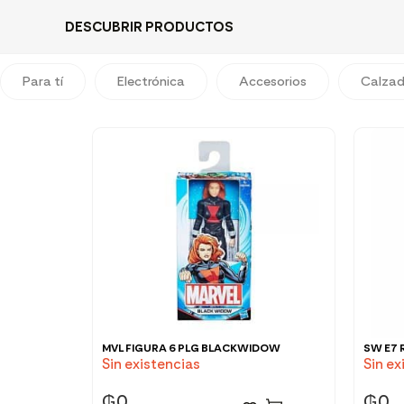
DESCUBRIR PRODUCTOS
Para tí
Electrónica
Accesorios
Calza
MVL FIGURA 6 PLG BLACKWIDOW
SW E7 
Sin existencias
Sin ex
₲
0
₲
0