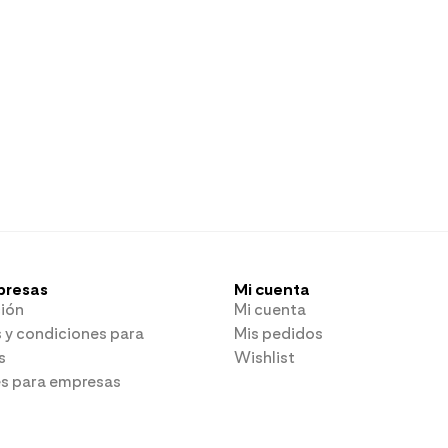
presas
Mi cuenta
ión
Mi cuenta
 y condiciones para
Mis pedidos
s
Wishlist
es para empresas