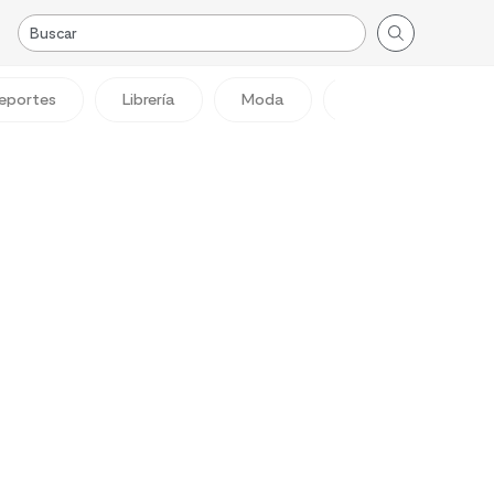
eportes
Librería
Moda
Viajes
Reg