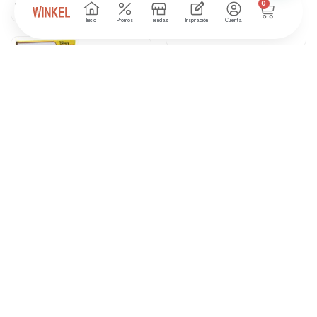
0
₲
0
Inicio
Promos
Tiendas
Inspiración
Cuenta
₲
0
SAF 2.5 GHOST SOBRE MOTO
3 disponibles
SUPERCUTE GLITZY COOL
GABI
5 disponibles
₲
98.000
₲
200.000