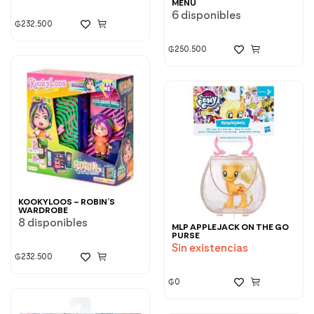
MENU
6 disponibles
₲
232.500
₲
250.500
KOOKYLOOS – ROBIN’S
WARDROBE
8 disponibles
MLP APPLEJACK ON THE GO
PURSE
Sin existencias
₲
232.500
₲
0