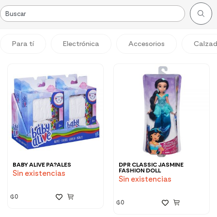
Para tí
Electrónica
Accesorios
Calza
BABY ALIVE PA?ALES
DPR CLASSIC JASMINE
FASHION DOLL
Sin existencias
Sin existencias
₲
0
₲
0