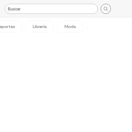
eportes
Librería
Moda
Viajes
Reg