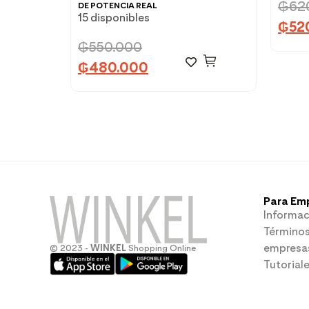
₲
62
DE POTENCIA REAL
15 disponibles
₲
52
₲
550.000
₲
480.000
Para Em
Informac
Términos
empresa
© 2023 -
WINKEL
Shopping Online
Tutorial