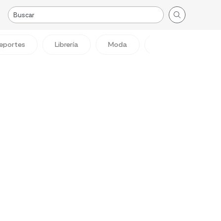
eportes
Librería
Moda
Viajes
Reg