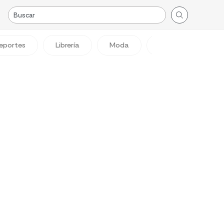
eportes
Librería
Moda
Viajes
Reg