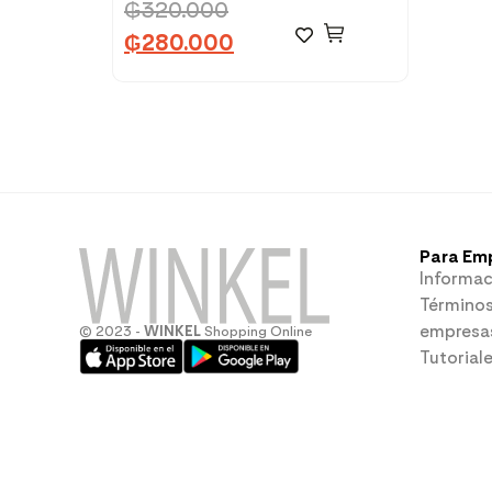
₲
320.000
₲
280.000
Para Em
Informac
Términos
empresa
© 2023 -
WINKEL
Shopping Online
Tutorial