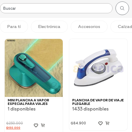
Para tí
Electrónica
Accesorios
Calza
MINI PLANCHA A VAPOR
PLANCHA DE VAPOR DE VIAJE
ESPECIAL PARA VIAJES
PLEGABLE
1 disponibles
1433 disponibles
₲
250.000
₲
84.900
₲
150.000