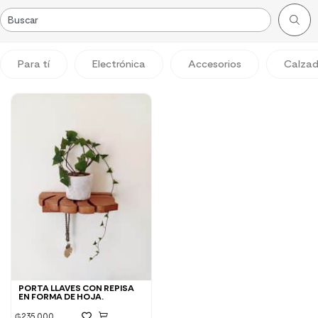
Para tí
Electrónica
Accesorios
Calza
PORTA LLAVES CON REPISA
EN FORMA DE HOJA.
₲
235.000