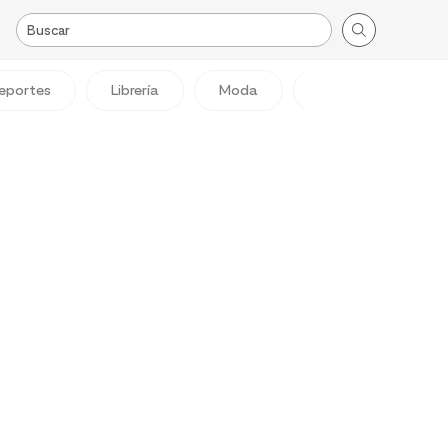
eportes
Librería
Moda
Viajes
Reg