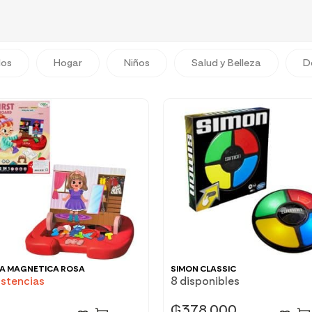
dos
Hogar
Niños
Salud y Belleza
D
RA MAGNETICA ROSA
SIMON CLASSIC
istencias
8 disponibles
₲
378.000