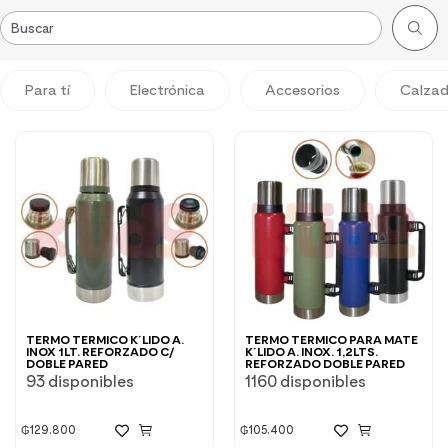
Para tí
Electrónica
Accesorios
Calza
TERMO TERMICO K´LIDO A.
TERMO TERMICO PARA MATE
INOX 1LT. REFORZADO C/
K´LIDO A. INOX. 1,2LTS.
DOBLE PARED
REFORZADO DOBLE PARED
93 disponibles
1160 disponibles
₲
129.800
₲
105.400