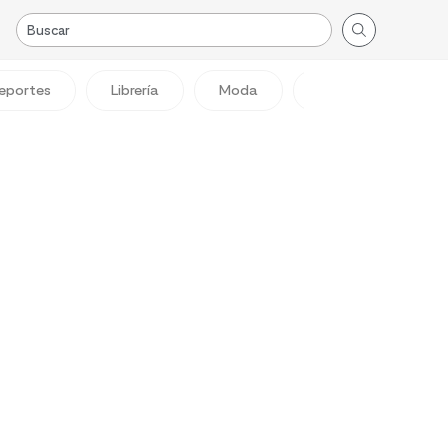
eportes
Librería
Moda
Viajes
Reg