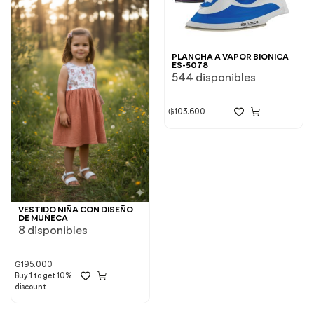
PLANCHA A VAPOR BIONICA
ES-5078
544 disponibles
₲
103.600
VESTIDO NIÑA CON DISEÑO
DE MUÑECA
8 disponibles
₲
195.000
Buy 1 to get 10%
discount