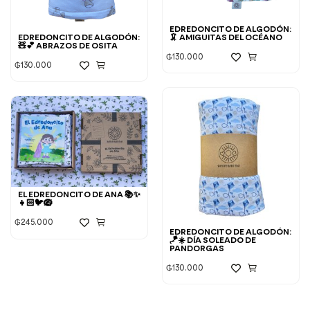
EDREDONCITO DE ALGODÓN:
EDREDONCITO DE ALGODÓN:
🦑 AMIGUITAS DEL OCÉANO
🧸💕 ABRAZOS DE OSITA
₲
130.000
₲
130.000
EL EDREDONCITO DE ANA 📚✨
👧🏻🐦🪺
₲
245.000
EDREDONCITO DE ALGODÓN:
🪁☀️ DÍA SOLEADO DE
PANDORGAS
₲
130.000