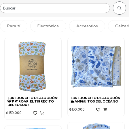
Para tí
Electrónica
Accesorios
Calza
EDREDONCITO DE ALGODÓN:
EDREDONCITO DE ALGODÓN:
🐯🌳🍂 ROAR, EL TIGRECITO
🐳 AMIGUITOS DEL OCÉANO
DEL BOSQUE
₲
130.000
₲
130.000