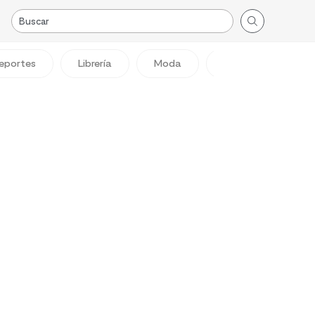
eportes
Librería
Moda
Viajes
Reg