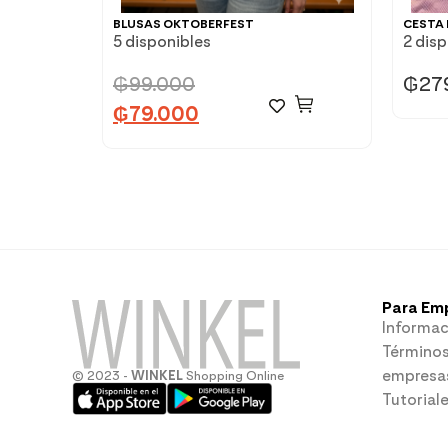
BLUSAS OKTOBERFEST
CESTA 
5 disponibles
2 dis
₲
99.000
₲
27
₲
79.000
Para Em
Informac
Términos
empresa
© 2023 -
WINKEL
Shopping Online
Tutorial