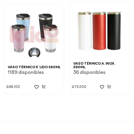
VASO TÉRMICO A. INOX.
VASO TÉRMICO K´LIDO 560ML
590ML.
1189 disponibles
36 disponibles
₲
68.100
₲
75.000