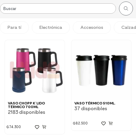
Para tí
Electrónica
Accesorios
Calza
VASO CHOPP K´LIDO
VASO TÉRMICO 510ML.
TÉRMICO 700ML
37 disponibles
2183 disponibles
₲
82.500
₲
74.300