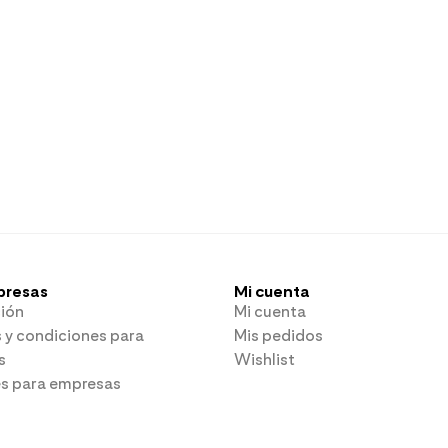
presas
Mi cuenta
ión
Mi cuenta
 y condiciones para
Mis pedidos
s
Wishlist
es para empresas