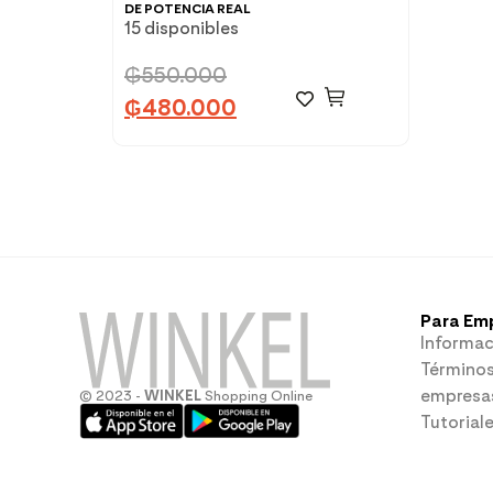
DE POTENCIA REAL
15 disponibles
₲
550.000
₲
480.000
Para Em
Informac
Términos
empresa
© 2023 -
WINKEL
Shopping Online
Tutorial