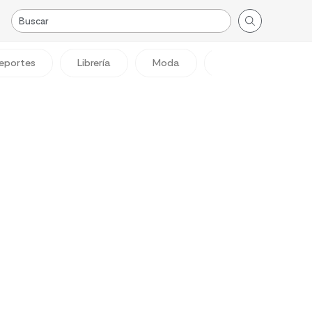
eportes
Librería
Moda
Viajes
Reg