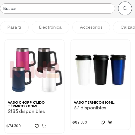
Para tí
Electrónica
Accesorios
Calza
VASO CHOPP K´LIDO
VASO TÉRMICO 510ML.
TÉRMICO 700ML
37 disponibles
2183 disponibles
₲
82.500
₲
74.300