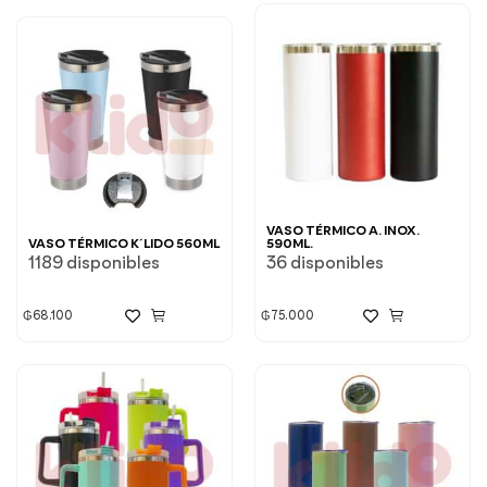
VASO TÉRMICO A. INOX.
VASO TÉRMICO K´LIDO 560ML
590ML.
1189 disponibles
36 disponibles
₲
68.100
₲
75.000