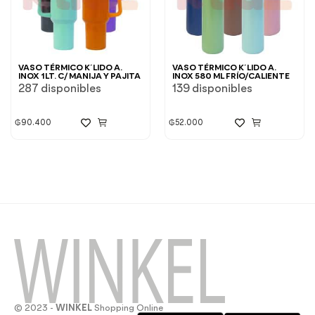
VASO TÉRMICO K´LIDO A.
VASO TÉRMICO K´LIDO A.
INOX 1LT. C/ MANIJA Y PAJITA
INOX 580 ML FRÍO/CALIENTE
287 disponibles
139 disponibles
₲
90.400
₲
52.000
© 2023 -
WINKEL
Shopping Online