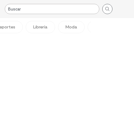
eportes
Librería
Moda
Viajes
Reg