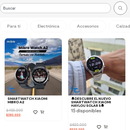
Para tí
Electrónica
Accesorios
Calza
SMARTWATCH XIAOMI
🔔DESCUBRE EL NUEVO
MIBRO A2
SMARTWATCH XIAOMI
HAYLOU SOLAR 5🔔
15 disponibles
₲
450.000
₲
380.000
₲
620.000
₲
520.000