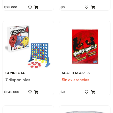
₲
98.000
₲
0
CONNECT4
SCATTERGORIES
7 disponibles
Sin existencias
₲
240.000
₲
0