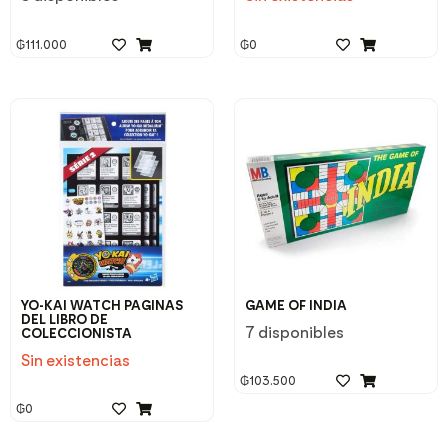
₲
111.000
₲
0
YO-KAI WATCH PAGINAS
GAME OF INDIA
DEL LIBRO DE
7 disponibles
COLECCIONISTA
Sin existencias
₲
103.500
₲
0