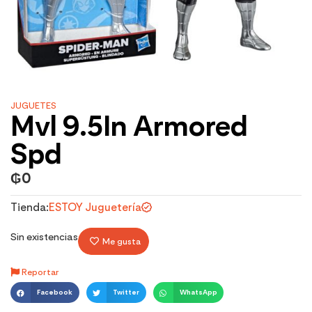
JUGUETES
Mvl 9.5In Armored
Spd
₲
0
Tienda:
ESTOY Juguetería
Sin existencias
Me gusta
Reportar
Facebook
Twitter
WhatsApp