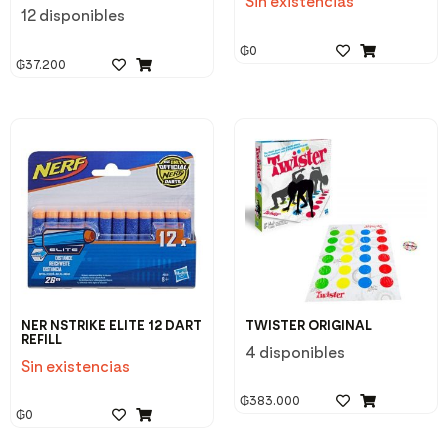
Sin existencias
12 disponibles
₲
0
₲
37.200
NER NSTRIKE ELITE 12 DART
TWISTER ORIGINAL
REFILL
4 disponibles
Sin existencias
₲
383.000
₲
0