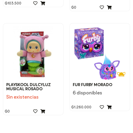
₲
103.500
₲
0
PLAYSKOOL DULCYLUZ
FUR FURBY MORADO
MUSICAL ROSADO
6 disponibles
Sin existencias
₲
1.260.000
₲
0