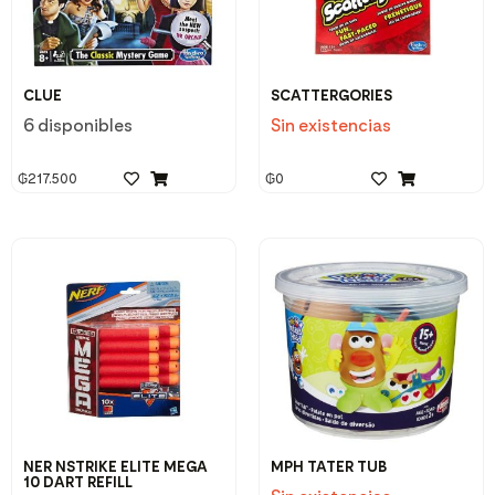
CLUE
SCATTERGORIES
6 disponibles
Sin existencias
₲
217.500
₲
0
NER NSTRIKE ELITE MEGA
MPH TATER TUB
10 DART REFILL