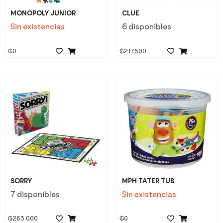
MONOPOLY JUNIOR
CLUE
Sin existencias
6 disponibles
₲
0
₲
217.500
SORRY
MPH TATER TUB
7 disponibles
Sin existencias
₲
263.000
₲
0